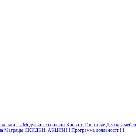
спальни
- Модульные спальни
Кровати
Гостиные
Детская мебел
ла
Матрацы
СКИДКИ, АКЦИИ!!!
Программа лояльности!!!