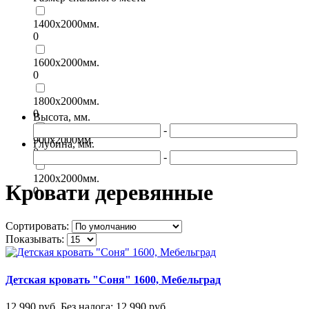
1400х2000мм.
0
1600х2000мм.
0
1800х2000мм.
0
Высота, мм.
-
900х2000мм.
Глубина, мм.
0
-
1200х2000мм.
Кровати деревянные
0
Сортировать:
Показывать:
Детская кровать "Соня" 1600, Мебельград
12 990 руб.
Без налога: 12 990 руб.