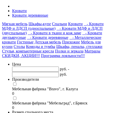
Кровати
Кровати деревянные
Мягкая мебель
Шкафы-купе
Спальни
Кровати
- Кровати
МДФ и ЛДСП (односпальные)
- Кровати МДФ и ЛДСП
(двуспальные)
- Кровати в ткани и кож.заме
- Кровати
двухъярусные
- Кровати деревянные
- Металлические
кровати
Гостиные
Детская мебель
Прихожие
Мебель для
кухни
Столы
Комоды и тумбы
Шкафы, пеналы, стеллажи
Стулья, компьютерные кресла
Полки и зеркала
Матрацы
СКИДКИ, АКЦИИ!!!
Программа лояльности!!!
Цена
руб. -
руб.
Производители
Мебельная фабрика "Bravo", г. Калуга
0
Мебельная фабрика "Мебельград", г.Брянск
0
Размер спального места