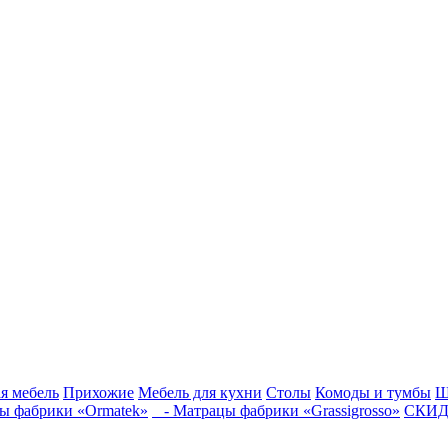
я мебель
Прихожие
Мебель для кухни
Столы
Комоды и тумбы
Ш
 фабрики «Ormatek»
- Матрацы фабрики «Grassigrosso»
СКИД