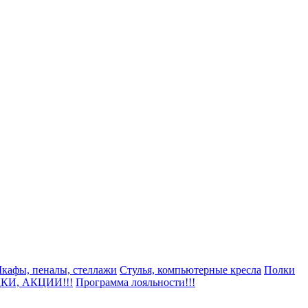
кафы, пеналы, стеллажи
Стулья, компьютерные кресла
Полки
КИ, АКЦИИ!!!
Программа лояльности!!!