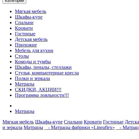
Категории
Мягкая мебель
Шкафы-купе
Спальни
Кровати
Гостиные
Детская мебель
Прихожие
Мебель для кухни
Столы
Комоды и тумбы
Шкафы, пеналы, стеллажи
Стулья, компьютерные кресла
Полки и зеркала
Матрацы
СКИДКИ, АКЦИИ!!!
Программа лояльности!!!
Матрацы
Мягкая мебель
Шкафы-купе
Спальни
Кровати
Гостиные
Детска
и зеркала
Матрацы
- Матрацы фабрики «Lineaflex»
- Матрацы