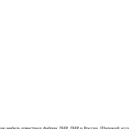
ию мебель известных фабрик ЛНР, ДНР и России. Широкий ассо