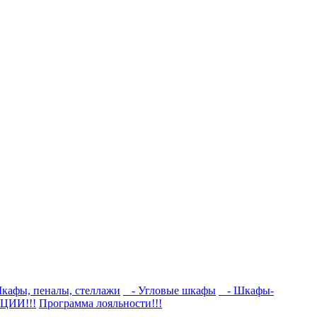
кафы, пеналы, стеллажи
- Угловые шкафы
- Шкафы-
ЦИИ!!!
Программа лояльности!!!