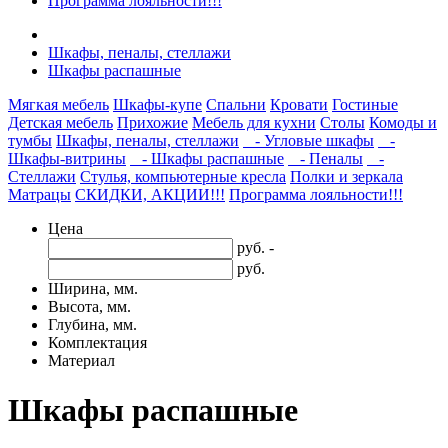
Программа лояльности!!!
Шкафы, пеналы, стеллажи
Шкафы распашные
Мягкая мебель
Шкафы-купе
Спальни
Кровати
Гостиные
Детская мебель
Прихожие
Мебель для кухни
Столы
Комоды и
тумбы
Шкафы, пеналы, стеллажи
- Угловые шкафы
-
Шкафы-витрины
- Шкафы распашные
- Пеналы
-
Стеллажи
Стулья, компьютерные кресла
Полки и зеркала
Матрацы
СКИДКИ, АКЦИИ!!!
Программа лояльности!!!
Цена
руб. -
руб.
Ширина, мм.
Высота, мм.
Глубина, мм.
Комплектация
Материал
Шкафы распашные