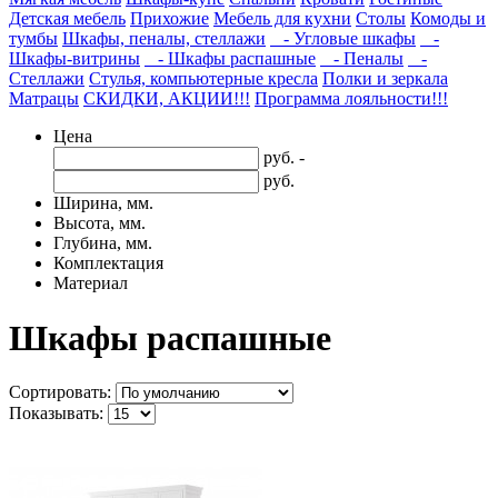
Детская мебель
Прихожие
Мебель для кухни
Столы
Комоды и
тумбы
Шкафы, пеналы, стеллажи
- Угловые шкафы
-
Шкафы-витрины
- Шкафы распашные
- Пеналы
-
Стеллажи
Стулья, компьютерные кресла
Полки и зеркала
Матрацы
СКИДКИ, АКЦИИ!!!
Программа лояльности!!!
Цена
руб. -
руб.
Ширина, мм.
Высота, мм.
Глубина, мм.
Комплектация
Материал
Шкафы распашные
Сортировать:
Показывать: