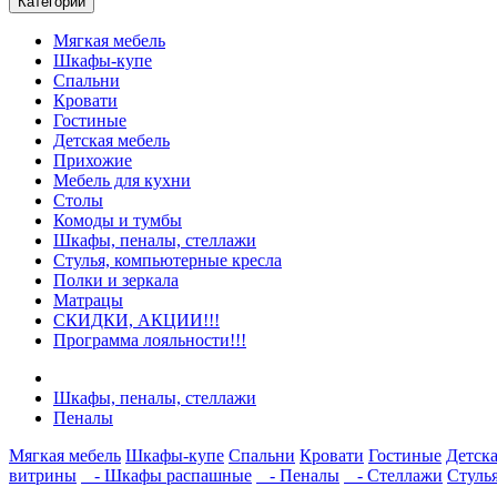
Категории
Мягкая мебель
Шкафы-купе
Спальни
Кровати
Гостиные
Детская мебель
Прихожие
Мебель для кухни
Столы
Комоды и тумбы
Шкафы, пеналы, стеллажи
Стулья, компьютерные кресла
Полки и зеркала
Матрацы
СКИДКИ, АКЦИИ!!!
Программа лояльности!!!
Шкафы, пеналы, стеллажи
Пеналы
Мягкая мебель
Шкафы-купе
Спальни
Кровати
Гостиные
Детска
витрины
- Шкафы распашные
- Пеналы
- Стеллажи
Стуль