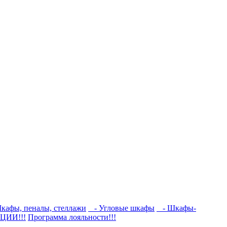
кафы, пеналы, стеллажи
- Угловые шкафы
- Шкафы-
ЦИИ!!!
Программа лояльности!!!