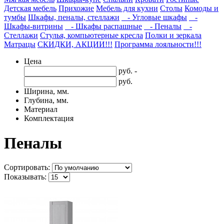
Детская мебель
Прихожие
Мебель для кухни
Столы
Комоды и
тумбы
Шкафы, пеналы, стеллажи
- Угловые шкафы
-
Шкафы-витрины
- Шкафы распашные
- Пеналы
-
Стеллажи
Стулья, компьютерные кресла
Полки и зеркала
Матрацы
СКИДКИ, АКЦИИ!!!
Программа лояльности!!!
Цена
руб. -
руб.
Ширина, мм.
Глубина, мм.
Материал
Комплектация
Пеналы
Сортировать:
Показывать: