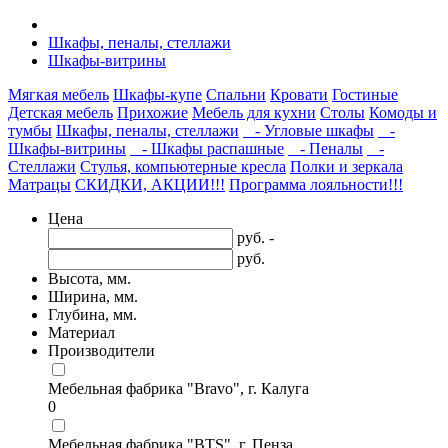
Шкафы, пеналы, стеллажи
Шкафы-витрины
Мягкая мебель
Шкафы-купе
Спальни
Кровати
Гостиные
Детская мебель
Прихожие
Мебель для кухни
Столы
Комоды и
тумбы
Шкафы, пеналы, стеллажи
- Угловые шкафы
-
Шкафы-витрины
- Шкафы распашные
- Пеналы
-
Стеллажи
Стулья, компьютерные кресла
Полки и зеркала
Матрацы
СКИДКИ, АКЦИИ!!!
Программа лояльности!!!
Цена
руб. -
руб.
Высота, мм.
Ширина, мм.
Глубина, мм.
Материал
Производители
Мебельная фабрика "Bravo", г. Калуга
0
Мебельная фабрика "BTS", г. Пенза