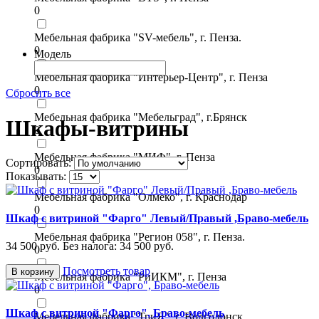
0
Мебельная фабрика "SV-мебель", г. Пенза.
0
Модель
Мебельная фабрика "Интерьер-Центр", г. Пенза
0
Сбросить все
Мебельная фабрика "Мебельград", г.Брянск
Шкафы-витрины
0
Мебельная фабрика "МИФ", г. Пенза
Сортировать:
0
Показывать:
Мебельная фабрика "Олмеко", г. Краснодар
0
Шкаф с витриной "Фарго" Левый/Правый ,Браво-мебель
Мебельная фабрика "Регион 058", г. Пенза.
34 500 руб.
Без налога: 34 500 руб.
0
Посмотреть товар
В корзину
Мебельная фабрика "РиИКМ", г. Пенза
0
Шкаф с витриной "Фарго", Браво-мебель
Мебельная фабрика "ТриЯ", г. Волгодонск