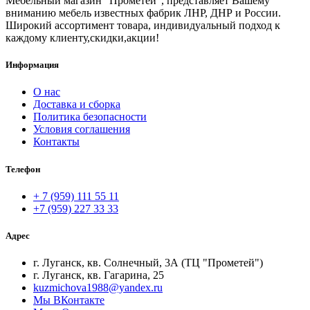
Мебельный магазин "Прометей", представляет Вашему
вниманию мебель известных фабрик ЛНР, ДНР и России.
Широкий ассортимент товара, индивидуальный подход к
каждому клиенту,скидки,акции!
Информация
О нас
Доставка и сборка
Политика безопасности
Условия соглашения
Контакты
Телефон
+ 7 (959) 111 55 11
+7 (959) 227 33 33
Адрес
г. Луганск, кв. Солнечный, 3А (ТЦ "Прометей")
г. Луганск, кв. Гагарина, 25
kuzmichova1988@yandex.ru
Мы ВКонтакте