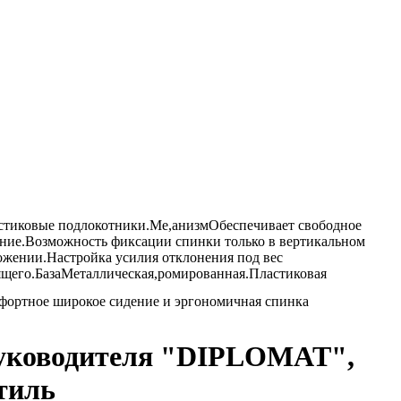
стиковые подлокотники.Ме,анизмОбеспечивает свободное
ание.Возможность фиксации спинки только в вертикальном
ожении.Настройка усилия отклонения под вес
ящего.БазаМеталлическая,ромированная.Пластиковая
фортное широкое сидение и эргономичная спинка
уководителя "DIPLOMAT",
тиль