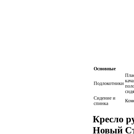
Основные
Пла
кач
Подлокотники
пол
сид
Сидение и
Ком
спинка
Кресло р
Новый С