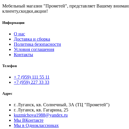
Мебельный магазин "Прометей", представляет Вашему вниман
клиенту,скидки,акции!
Информация
О нас
Доставка и сборка
Политика безопасности
Условия соглашения
Контакты
Телефон
+ 7 (959) 111 55 11
+7 (959) 227 33 33
Адрес
г. Луганск, кв. Солнечный, 3А (ТЦ "Прометей")
г. Луганск, кв. Гагарина, 25
kuzmichova1988@yandex.ru
Мы ВКонтакте
Мы в Одноклассниках