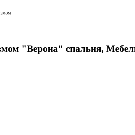
измом
змом "Верона" спальня, Мебел