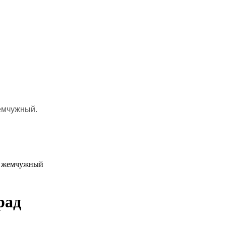
емчужный.
ь жемчужный
рад