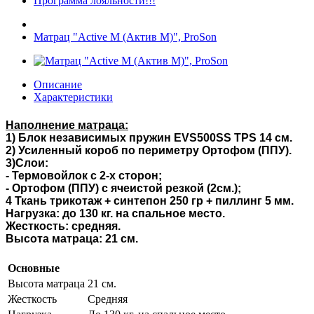
Программа лояльности!!!
Матрац "Active M (Актив М)", ProSon
Описание
Характеристики
Наполнение матра
ц
а:
1)
Блок независимых пружин
EVS500SS TPS 14 см
.
2)
Усиленный короб по периметру
Ортофом (ППУ).
3)Слои:
-
Термовойлок
с 2-х сторон
;
-
Ортофом (ППУ)
с ячеистой резкой
(
2с
м.);
4
Ткань трикотаж + синтепон 250 гр + пиллинг 5 мм
.
Нагрузка: до 1
30
кг
.
на спальное место
.
Жесткость:
средняя.
Высота матраца: 21 см.
Основные
Высота матраца
21 см.
Жесткость
Средняя