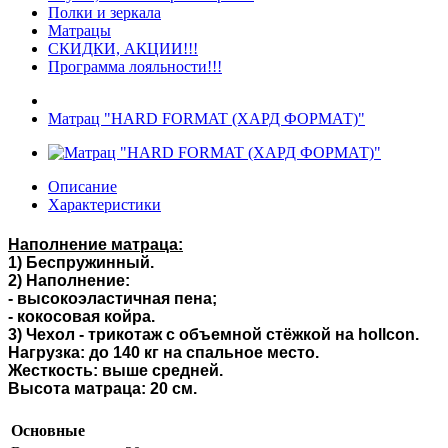
Полки и зеркала
Матрацы
СКИДКИ, АКЦИИ!!!
Программа лояльности!!!
Матрац "HARD FORMAT (ХАРД ФОРМАТ)"
Описание
Характеристики
Наполнение матраца:
1) Беспружинный.
2)
Наполнение:
-
высокоэластичная пена
;
- кокосовая койра.
3)
Чехол
-
трикотаж с объемной стёжкой на hollcon
.
Нагрузка: до
140
кг на спальное место
.
Жесткость:
выше
средней
.
Высота матраца: 20 см.
Основные