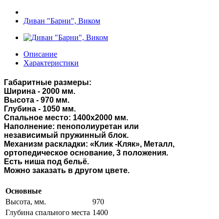
Диван "Барни", Виком
Описание
Характеристики
Габаритные размеры:
Ширина - 2
00
0 мм.
Высота -
970
мм.
Глубина - 1
0
50 мм.
Спальное место: 1
4
00х
2000
мм.
Наполнение:
пенополиуретан или
независимый
пружинный блок.
Механизм раскладки:
«
Клик
-
Кляк
»
, Металл,
ортопедическое основание, 3 положения
.
Есть ниша под бельё.
Можно заказать в другом цвет
е.
Основные
Высота, мм.
970
Глубина спального места
1400