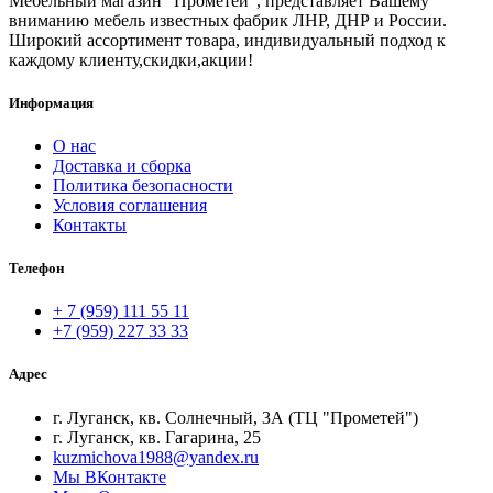
Мебельный магазин "Прометей", представляет Вашему
вниманию мебель известных фабрик ЛНР, ДНР и России.
Широкий ассортимент товара, индивидуальный подход к
каждому клиенту,скидки,акции!
Информация
О нас
Доставка и сборка
Политика безопасности
Условия соглашения
Контакты
Телефон
+ 7 (959) 111 55 11
+7 (959) 227 33 33
Адрес
г. Луганск, кв. Солнечный, 3А (ТЦ "Прометей")
г. Луганск, кв. Гагарина, 25
kuzmichova1988@yandex.ru
Мы ВКонтакте