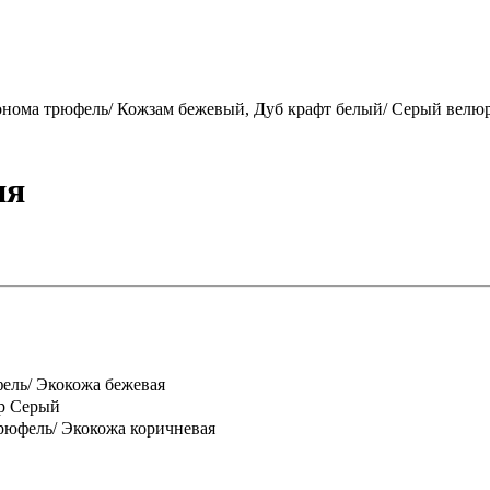
онома трюфель/ Кожзам бежевый, Дуб крафт белый/ Серый велю
ия
ель/ Экокожа бежевая
р Серый
юфель/ Экокожа коричневая