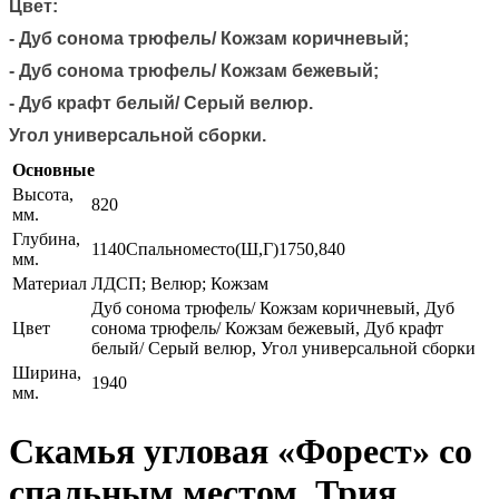
Цвет:
-
Дуб сонома трюфель
/ Кожзам коричневый;
-
Дуб сонома трюфель
/ Кожзам бежевый;
- Дуб крафт белый/ Серый велюр.
Угол универсальной сборки.
Основные
Высота,
820
мм.
Глубина,
1140Спальноместо(Ш,Г)1750,840
мм.
Материал
ЛДСП; Велюр; Кожзам
Дуб сонома трюфель/ Кожзам коричневый, Дуб
Цвет
сонома трюфель/ Кожзам бежевый, Дуб крафт
белый/ Серый велюр, Угол универсальной сборки
Ширина,
1940
мм.
Скамья угловая «Форест» со
спальным местом, Трия