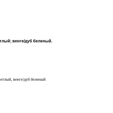
тлый
; венге/дуб беленый.
етлый, венге/дуб беленый