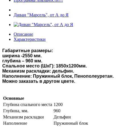
Программа лояльности!!!
Диван "Марсель", от А до Я
Описание
Характеристики
Габаритные размеры
:
ширина -
2
5
50
мм.
глубина –
9
6
0 мм.
Спальное место (ШхГ):
1
85
0х1200мм.
Механизм раскладки
:
дельфин.
Наполнение
:
Пружинный блок
,
Пенополеуретан.
Можно заказать в другом цвете.
Основные
Глубина спального места
1200
Глубина, мм.
960
Механизм раскладки
Дельфин
Наполнение
Пружинный блок